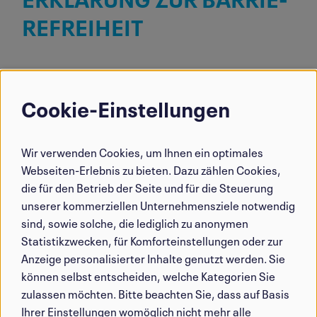
RE­FREIHEIT
Diese Erklärung wurde am
5. Februar 2026
erstellt. Die Bewertung der Vereinbarkeit
Cookie-Einstellungen
Verwendung
der Website mit dem BaFG
von
(Barrierefreiheitsgesetz) erfolgte in Form
Wir verwenden Cookies, um Ihnen ein optimales
personenbezogenen
einer Selbstbewertung.
Webseiten-Erlebnis zu bieten. Dazu zählen Cookies,
Daten
die für den Betrieb der Seite und für die Steuerung
und
unserer kommerziellen Unternehmensziele notwendig
FEEDBACK UND
sind, sowie solche, die lediglich zu anonymen
Cookies
KONTAKT­ANGABEN
Statistikzwecken, für Komforteinstellungen oder zur
Anzeige personalisierter Inhalte genutzt werden. Sie
können selbst entscheiden, welche Kategorien Sie
Sollten Ihnen Barrieren auffallen, die Sie an
zulassen möchten. Bitte beachten Sie, dass auf Basis
Ihrer Einstellungen womöglich nicht mehr alle
der Nutzung unserer Website hindern, oder