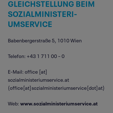
GLEICH­STELLUNG BEIM
SOZIAL­MI­NIS­TE­RI­
UMSERVICE
Babenbergerstraße 5, 1010 Wien
Telefon: +43 1 711 00 – 0
E-Mail:
office
[at]
sozialministeriumservice.at
(office[at]sozialministeriumservice[dot]at)
Web:
www.sozialministeriumservice.at