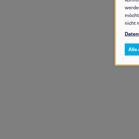
werden
möchte
nicht 
Daten
©Vio Wakolbinger
Alle
©Vio Wakolbinger