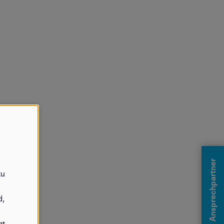
Ansprechpartner
zu
d,
zt