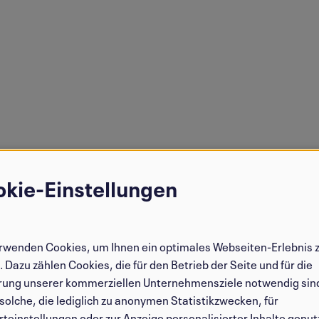
kie-Einstellungen
endung
onenbezogenen
rwenden Cookies, um Ihnen ein optimales Webseiten-Erlebnis 
n
. Dazu zählen Cookies, die für den Betrieb der Seite und für die
rung unserer kommerziellen Unternehmensziele notwendig sin
solche, die lediglich zu anonymen Statistikzwecken, für
ies
teinstellungen oder zur Anzeige personalisierter Inhalte genut