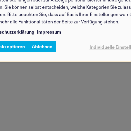
. Sie können selbst entscheiden, welche Kategorien Sie zulas
n. Bitte beachten Sie, dass auf Basis Ihrer Einstellungen wom
mehr alle Funktionalitäten der Seite zur Verfügung stehen.
schutzerklärung
Impressum
 akzeptieren
Ablehnen
Individuelle Einste
©Vio Wakolbinger
©