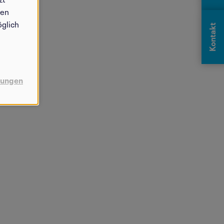
sen
öglich
Kontakt
llungen
Vio Wakolbinger