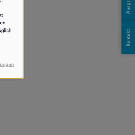
zt
sen
öglich
Kontakt
llungen