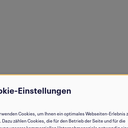
kie-Einstellungen
endung
onenbezogenen
rwenden Cookies, um Ihnen ein optimales Webseiten-Erlebnis 
n
. Dazu zählen Cookies, die für den Betrieb der Seite und für die
rung unserer kommerziellen Unternehmensziele notwendig sin